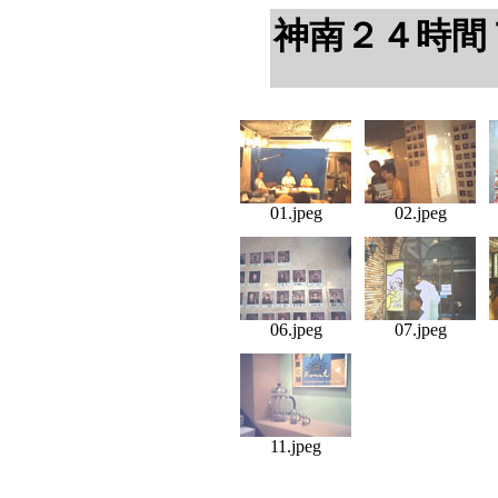
神南２４時間Ｔ
01.jpeg
02.jpeg
06.jpeg
07.jpeg
11.jpeg